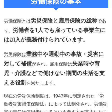
労働保険の基本
労災保険
と雇用保険の総称
労働保険とは
であ
労働者を1人でも雇っている事業主に
り、
は加入が義務付け
られています。
業務中や通勤中の事故・災害に
労災保険は
対して補償
失業時や育
がされ、雇用保険は
児・介護などで働けない期間の生活を支
える役割
を果たします。
現在の労災保険制度は、1947年に制定された『労
働者災害補償保険法』によって法制化され、労働災
害の責任は使用者にあるという考え方が基本になり