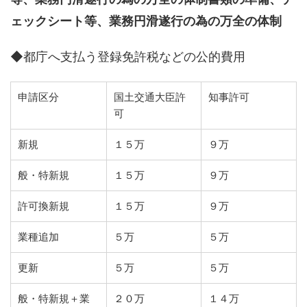
ェックシート等、業務円滑遂行の為の万全の体制
◆都庁へ支払う登録免許税などの公的費用
申請区分
国土交通大臣許
知事許可
可
新規
１５万
９万
般・特新規
１５万
９万
許可換新規
１５万
９万
業種追加
５万
５万
更新
５万
５万
般・特新規＋業
２０万
１４万