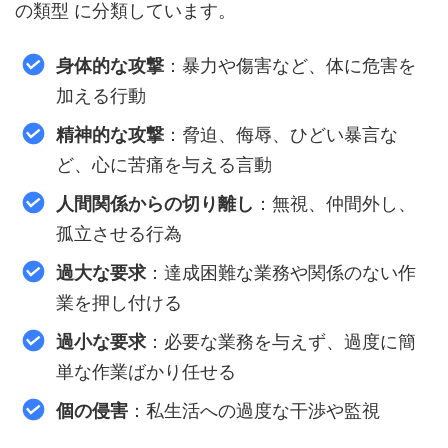
の類型 に分類しています。
身体的な攻撃
：暴力や傷害など、体に危害を
加える行動
精神的な攻撃
：脅迫、侮辱、ひどい暴言な
ど、心に苦痛を与える言動
人間関係からの切り離し
：無視、仲間外し、
孤立させる行為
過大な要求
：達成困難な業務や関係のない作
業を押し付ける
過小な要求
：必要な業務を与えず、過度に簡
単な作業ばかり任せる
個の侵害
：私生活への過度な干渉や監視