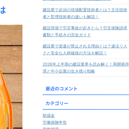
は
建設業で必須の現場配置技術者とは？主任技術
者と監理技術者の違いも解説！
建設現場で労災事故が起きたら？労災保険請求
書類と手続きの完全ガイド
建設業で派遣が禁止される理由とは？違法リス
クと安全な人材確保の方法を解説！
2026年上半期の建設業界を読み解く！再開発停
滞と中小企業の生き残り戦略
最近のコメント
カテゴリー
助成金
労働保険申告