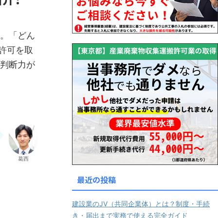
。「どん
許可を取
判断力が
葛西
最近の投稿
建設業のJV（共同企業体）とは？制度・手続
き・届出まで実務で使える完全ガイド